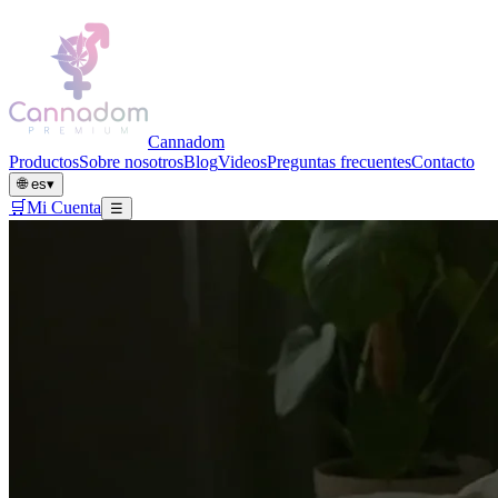
Cannadom
Productos
Sobre nosotros
Blog
Videos
Preguntas frecuentes
Contacto
🌐
es
▾
🛒
Mi Cuenta
☰