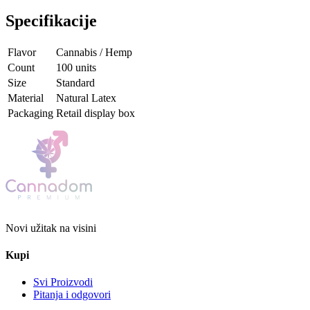
Specifikacije
Flavor
Cannabis / Hemp
Count
100 units
Size
Standard
Material
Natural Latex
Packaging
Retail display box
Novi užitak na visini
Kupi
Svi Proizvodi
Pitanja i odgovori