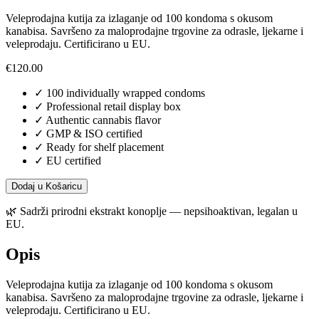
Veleprodajna kutija za izlaganje od 100 kondoma s okusom
kanabisa. Savršeno za maloprodajne trgovine za odrasle, ljekarne i
veleprodaju. Certificirano u EU.
€
120.00
✓
100 individually wrapped condoms
✓
Professional retail display box
✓
Authentic cannabis flavor
✓
GMP & ISO certified
✓
Ready for shelf placement
✓
EU certified
Dodaj u Košaricu
🌿
Sadrži prirodni ekstrakt konoplje — nepsihoaktivan, legalan u
EU.
Opis
Veleprodajna kutija za izlaganje od 100 kondoma s okusom
kanabisa. Savršeno za maloprodajne trgovine za odrasle, ljekarne i
veleprodaju. Certificirano u EU.