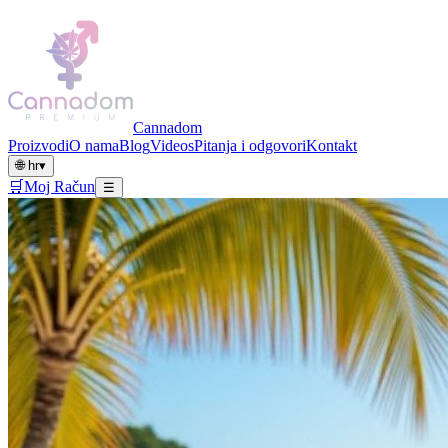
Cannadom
Proizvodi
O nama
Blog
Videos
Pitanja i odgovori
Kontakt
🌐
hr
▾
🛒
Moj Račun
☰