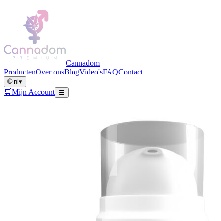
Cannadom
Producten
Over ons
Blog
Video's
FAQ
Contact
🌐
nl
▾
🛒
Mijn Account
☰