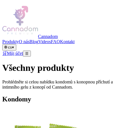
Cannadom
Produkty
O nás
Blog
Videos
FAQ
Kontakt
🌐
cs
▾
🛒
Můj účet
☰
Všechny produkty
Prohlédněte si celou nabídku kondomů s konopnou příchutí a
intimního gelu z konopí od Cannadom.
Kondomy