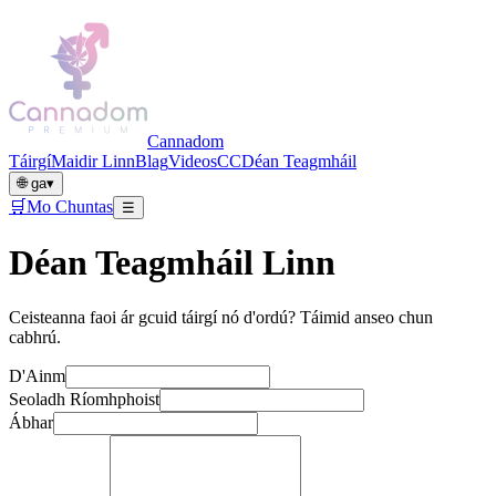
Cannadom
Táirgí
Maidir Linn
Blag
Videos
CC
Déan Teagmháil
🌐
ga
▾
🛒
Mo Chuntas
☰
Déan Teagmháil Linn
Ceisteanna faoi ár gcuid táirgí nó d'ordú? Táimid anseo chun
cabhrú.
D'Ainm
Seoladh Ríomhphoist
Ábhar