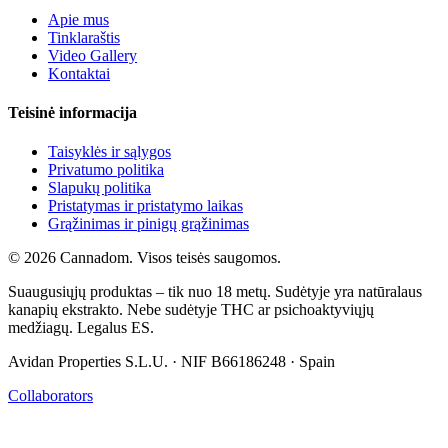
Apie mus
Tinklaraštis
Video Gallery
Kontaktai
Teisinė informacija
Taisyklės ir sąlygos
Privatumo politika
Slapukų politika
Pristatymas ir pristatymo laikas
Grąžinimas ir pinigų grąžinimas
© 2026 Cannadom. Visos teisės saugomos.
Suaugusiųjų produktas – tik nuo 18 metų. Sudėtyje yra natūralaus
kanapių ekstrakto. Nebe sudėtyje THC ar psichoaktyviųjų
medžiagų. Legalus ES.
Avidan Properties S.L.U. · NIF B66186248 · Spain
Collaborators