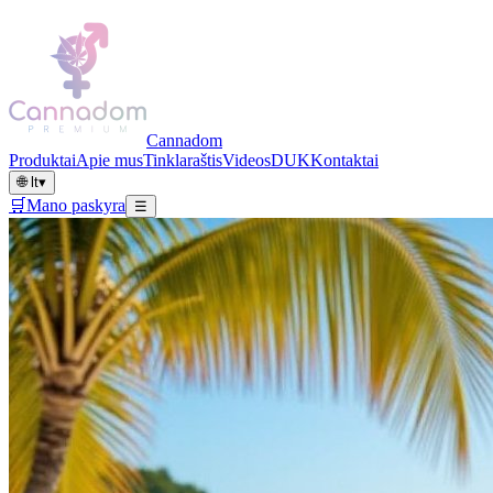
Cannadom
Produktai
Apie mus
Tinklaraštis
Videos
DUK
Kontaktai
🌐
lt
▾
🛒
Mano paskyra
☰