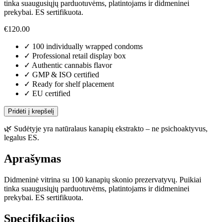
tinka suaugusiųjų parduotuvėms, platintojams ir didmeninei
prekybai. ES sertifikuota.
€
120.00
✓
100 individually wrapped condoms
✓
Professional retail display box
✓
Authentic cannabis flavor
✓
GMP & ISO certified
✓
Ready for shelf placement
✓
EU certified
Pridėti į krepšelį
🌿
Sudėtyje yra natūralaus kanapių ekstrakto – ne psichoaktyvus,
legalus ES.
Aprašymas
Didmeninė vitrina su 100 kanapių skonio prezervatyvų. Puikiai
tinka suaugusiųjų parduotuvėms, platintojams ir didmeninei
prekybai. ES sertifikuota.
Specifikacijos