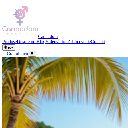
Cannadom
Produse
Despre noi
Blog
Videos
Întrebări frecvente
Contact
🌐
ro
▾
🛒
Contul meu
☰