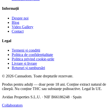
Informații
Despre noi
Blog
Video Gallery
Contact
Legal
Termeni și condiții
Politica de confidențialitate
Politica privind cookie-urile
Livrare și livrare
Retururi și rambursări
© 2026 Cannadom. Toate drepturile rezervate.
Produs pentru adulți — doar peste 18 ani. Conține extract natural de
cânepă. Nu conține THC sau substanțe psihoactive. Legal în UE.
Avidan Properties S.L.U. · NIF B66186248 · Spain
Collaborators