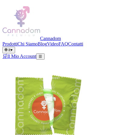
Cannadom
Prodotti
Chi Siamo
Blog
Video
FAQ
Contatti
🌐
it
▾
🛒
Il Mio Account
☰