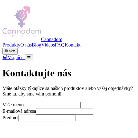
Cannadom
Produkty
O nás
Blog
Videos
FAQ
Kontakt
🌐
sk
▾
🛒
Môj účet
☰
Kontaktujte nás
Máte otázky týkajúce sa našich produktov alebo vašej objednávky?
Sme tu, aby sme vám pomohli.
Vaše meno
E-mailová adresa
Predmet