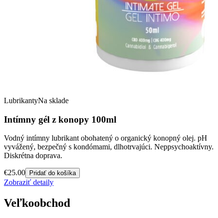
Lubrikanty
Na sklade
Intímny gél z konopy 100ml
Vodný intímny lubrikant obohatený o organický konopný olej. pH
vyvážený, bezpečný s kondómami, dlhotrvajúci. Neppsychoaktívny.
Diskrétna doprava.
€
25.00
Pridať do košíka
Zobraziť detaily
Veľkoobchod