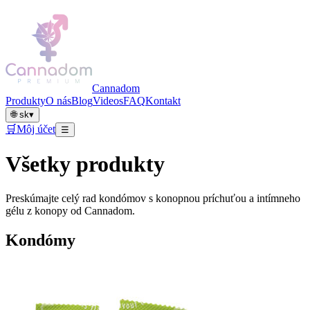
Cannadom
Produkty
O nás
Blog
Videos
FAQ
Kontakt
🌐
sk
▾
🛒
Môj účet
☰
Všetky produkty
Preskúmajte celý rad kondómov s konopnou príchuťou a intímneho
gélu z konopy od Cannadom.
Kondómy