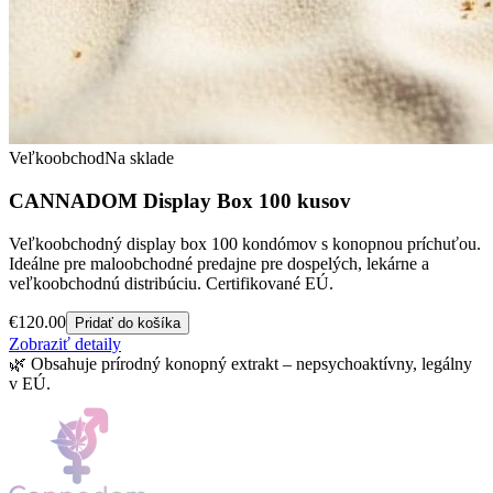
Veľkoobchod
Na sklade
CANNADOM Display Box 100 kusov
Veľkoobchodný display box 100 kondómov s konopnou príchuťou.
Ideálne pre maloobchodné predajne pre dospelých, lekárne a
veľkoobchodnú distribúciu. Certifikované EÚ.
€
120.00
Pridať do košíka
Zobraziť detaily
🌿
Obsahuje prírodný konopný extrakt – nepsychoaktívny, legálny
v EÚ.