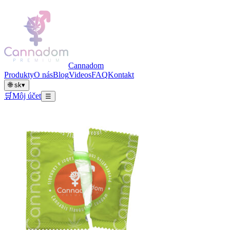
Cannadom
Produkty
O nás
Blog
Videos
FAQ
Kontakt
🌐
sk
▾
🛒
Môj účet
☰