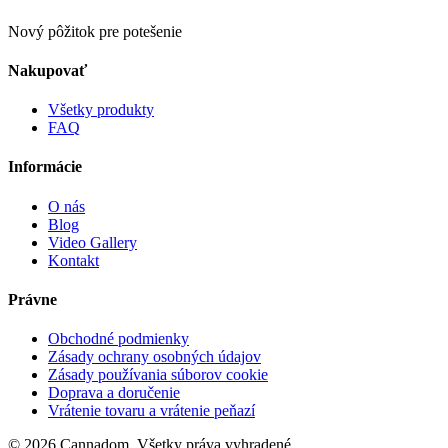
Nový pôžitok pre potešenie
Nakupovať
Všetky produkty
FAQ
Informácie
O nás
Blog
Video Gallery
Kontakt
Právne
Obchodné podmienky
Zásady ochrany osobných údajov
Zásady používania súborov cookie
Doprava a doručenie
Vrátenie tovaru a vrátenie peňazí
© 2026 Cannadom. Všetky práva vyhradené.